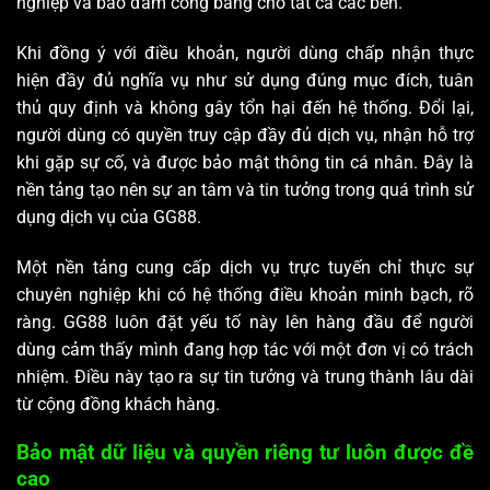
nghiệp và bảo đảm công bằng cho tất cả các bên.
Khi đồng ý với điều khoản, người dùng chấp nhận thực
hiện đầy đủ nghĩa vụ như sử dụng đúng mục đích, tuân
thủ quy định và không gây tổn hại đến hệ thống. Đổi lại,
người dùng có quyền truy cập đầy đủ dịch vụ, nhận hỗ trợ
khi gặp sự cố, và được bảo mật thông tin cá nhân. Đây là
nền tảng tạo nên sự an tâm và tin tưởng trong quá trình sử
dụng dịch vụ của GG88.
Một nền tảng cung cấp dịch vụ trực tuyến chỉ thực sự
chuyên nghiệp khi có hệ thống điều khoản minh bạch, rõ
ràng. GG88 luôn đặt yếu tố này lên hàng đầu để người
dùng cảm thấy mình đang hợp tác với một đơn vị có trách
nhiệm. Điều này tạo ra sự tin tưởng và trung thành lâu dài
từ cộng đồng khách hàng.
Bảo mật dữ liệu và quyền riêng tư luôn được đề
cao