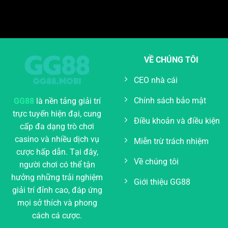
VỀ CHÚNG TÔI
CEO nhà cái
Chính sách bảo mật
GG88
là nền tảng giải trí
trực tuyến hiện đại, cung
Điều khoản và điều kiện
cấp đa dạng trò chơi
casino và nhiều dịch vụ
Miễn trừ trách nhiệm
cược hấp dẫn. Tại đây,
Về chúng tôi
người chơi có thể tận
hưởng những trải nghiệm
Giới thiệu GG88
giải trí đỉnh cao, đáp ứng
mọi sở thích và phong
cách cá cược.