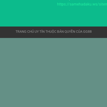
https://samehadaku.ws/site
TRANG CHỦ UY TÍN THUỘC BẢN QUYỀN CỦA GG88