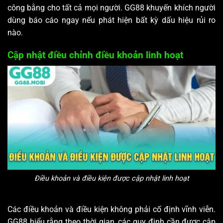
công bằng cho tất cả mọi người. GG88 khuyến khích người
dùng báo cáo ngay nếu phát hiện bất kỳ dấu hiệu rủi ro
nào.
Cập nhật điều chỉnh điều khoản linh hoạt
Điều khoản và điều kiện được cập nhật linh hoạt
Các
điều khoản và điều kiện
không phải cố định vĩnh viễn.
GG88 hiểu rằng theo thời gian, các quy định cần được cập