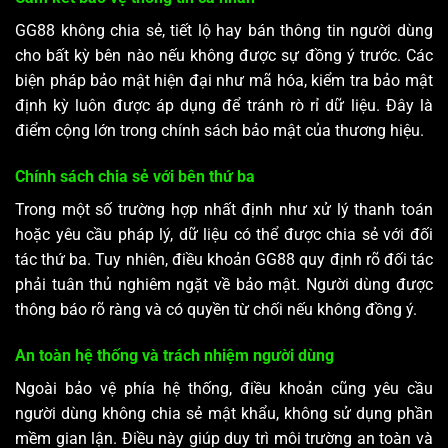
GG88 không chia sẻ, tiết lộ hay bán thông tin người dùng
cho bất kỳ bên nào nếu không được sự đồng ý trước. Các
biện pháp bảo mật hiện đại như mã hóa, kiểm tra bảo mật
định kỳ luôn được áp dụng để tránh rò rỉ dữ liệu. Đây là
điểm cộng lớn trong chính sách bảo mật của thương hiệu.
Chính sách chia sẻ với bên thứ ba
Trong một số trường hợp nhất định như xử lý thanh toán
hoặc yêu cầu pháp lý, dữ liệu có thể được chia sẻ với đối
tác thứ ba. Tuy nhiên, điều khoản GG88 quy định rõ đối tác
phải tuân thủ nghiêm ngặt về bảo mật. Người dùng được
thông báo rõ ràng và có quyền từ chối nếu không đồng ý.
An toàn hệ thống và trách nhiệm người dùng
Ngoài bảo vệ phía hệ thống, điều khoản cũng yêu cầu
người dùng không chia sẻ mật khẩu, không sử dụng phần
mềm gian lận. Điều này giúp duy trì môi trường an toàn và