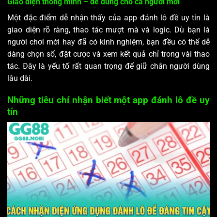
Giao diện thông minh – dễ dùng cho cả người mới
Một đặc điểm dễ nhận thấy của
app đánh lô đề uy tín
là
giao diện rõ ràng, thao tác mượt mà và logic. Dù bạn là
người chơi mới hay đã có kinh nghiệm, bạn đều có thể dễ
dàng chọn số, đặt cược và xem kết quả chỉ trong vài thao
tác. Đây là yếu tố rất quan trọng để giữ chân người dùng
lâu dài.
Những tiêu chí nhận biết một app đánh lô đề uy
tín