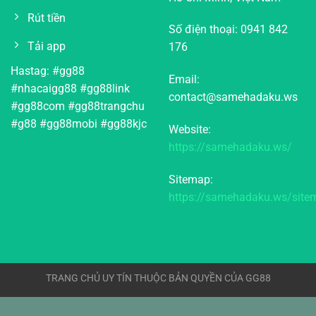
Rút tiền
Số điện thoại: 0941 842
Tải app
176
Hastag: #gg88
Email:
#nhacaigg88 #gg88link
contact@samehadaku.ws
#gg88com #gg88trangchu
#g88 #gg88mobi #gg88kjc
Website:
https://samehadaku.ws/
Sitemap:
https://samehadaku.ws/site
TRANG CHỦ UY TÍN THUỘC BẢN QUYỀN CỦA GG88