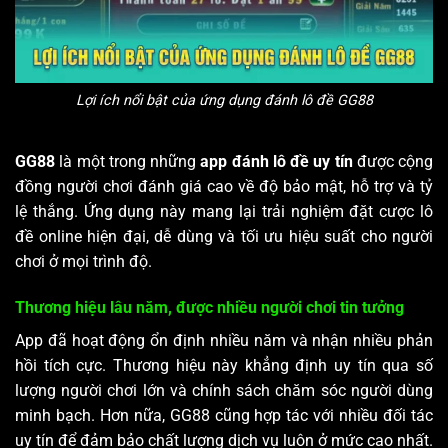
Lợi ích nổi bật của ứng dụng đánh lô đề GG88
GG88
là một trong những
app đánh lô đề uy tín
được cộng
đồng người chơi đánh giá cao về độ bảo mật, hỗ trợ và tỷ
lệ thắng. Ứng dụng này mang lại trải nghiệm đặt cược lô
đề online hiện đại, dễ dùng và tối ưu hiệu suất cho người
chơi ở mọi trình độ.
Thương hiệu lâu năm, được nhiều người chơi tin tưởng
App đã hoạt động ổn định nhiều năm và nhận nhiều phản
hồi tích cực. Thương hiệu này khẳng định uy tín qua số
lượng người chơi lớn và chính sách chăm sóc người dùng
minh bạch. Hơn nữa, GG88 cũng hợp tác với nhiều đối tác
uy tín để đảm bảo chất lượng dịch vụ luôn ở mức cao nhất.